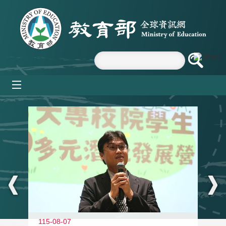
跳到主要內容區塊
mobile_menu
:::
11
115-08-07