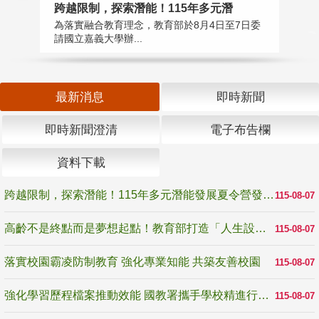
高
跨越限制，探索潛能！115年多元潛
教
為落實融合教育理念，教育部於8月4日至7日委
博
請國立嘉義大學辦...
最新消息
即時新聞
即時新聞澄清
電子布告欄
資料下載
跨越限制，探索潛能！115年多元潛能發展夏令營發掘生命無限可能
115-08-07
高齡不是終點而是夢想起點！教育部打造「人生設計夢工場」 參展第3屆高齡健康產業博覽會
115-08-07
落實校園霸凌防制教育 強化專業知能 共築友善校園
115-08-07
強化學習歷程檔案推動效能 國教署攜手學校精進行政與教學支持
115-08-07