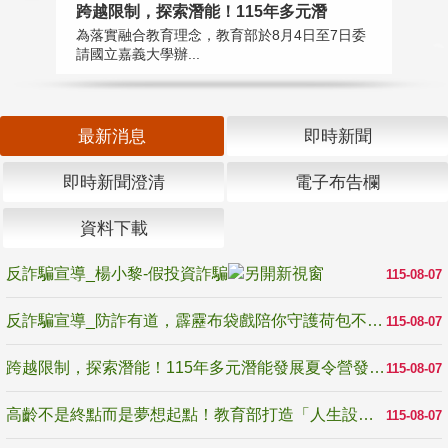
高
跨越限制，探索潛能！115年多元潛
教
為落實融合教育理念，教育部於8月4日至7日委
博
請國立嘉義大學辦...
最新消息
即時新聞
即時新聞澄清
電子布告欄
資料下載
反詐騙宣導_楊小黎-假投資詐騙
115-08-07
反詐騙宣導_防詐有道，霹靂布袋戲陪你守護荷包不受騙
115-08-07
跨越限制，探索潛能！115年多元潛能發展夏令營發掘生命無限可能
115-08-07
高齡不是終點而是夢想起點！教育部打造「人生設計夢工場」 參展第3屆高齡健康產業博覽會
115-08-07