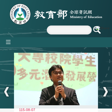
跳到主要內容區塊
mobile_menu
:::
11
115-08-07