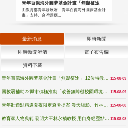
青年百億海外圓夢基金計畫「無礙征途
國
由教育部青年發展署「青年百億海外圓夢基金計
無
畫」支持、台灣適應...
是
最新消息
即時新聞
即時新聞澄清
電子布告欄
資料下載
青年百億海外圓夢基金計畫「無礙征途」 12位特教與弱勢青年勇闖西班牙 跨越感官限制見證生命蛻變
115-08-09
國教署補助22縣市積極推動「改善無障礙校園環境計畫」 打造友善、安全、無礙學習空間
115-08-09
青年壯遊點精選夏夜限定避暑提案 漫天蝠影、竹林尋蛙、茶香夜觀 邀青年暮色出發
115-08-08
教育家人物典範 發明大王林永禎教授 用自身經歷點亮學生的路
115-08-08