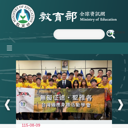
跳到主要內容區塊
mobile_menu
:::
115-08-09
11