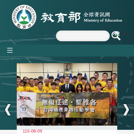
跳到主要內容區塊
mobile_menu
:::
115-08-09
11