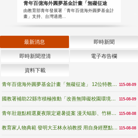
青年百億海外圓夢基金計畫「無礙征途
國
由教育部青年發展署「青年百億海外圓夢基金計
無
畫」支持、台灣適應...
是
最新消息
即時新聞
即時新聞澄清
電子布告欄
資料下載
青年百億海外圓夢基金計畫「無礙征途」 12位特教與弱勢青年勇闖西班牙 跨越感官限制見證生命蛻變
115-08-09
國教署補助22縣市積極推動「改善無障礙校園環境計畫」 打造友善、安全、無礙學習空間
115-08-09
青年壯遊點精選夏夜限定避暑提案 漫天蝠影、竹林尋蛙、茶香夜觀 邀青年暮色出發
115-08-08
教育家人物典範 發明大王林永禎教授 用自身經歷點亮學生的路
115-08-08