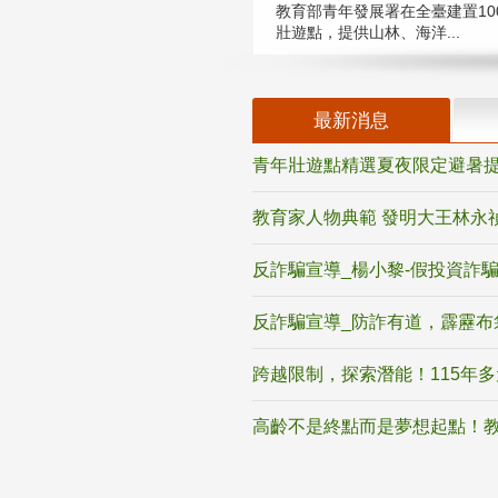
教育部青年發展署在全臺建置10
壯遊點，提供山林、海洋...
最新消息
青年壯遊點精選夏夜限定避暑提
教育家人物典範 發明大王林永
反詐騙宣導_楊小黎-假投資詐
反詐騙宣導_防詐有道，霹靂布
跨越限制，探索潛能！115年
高齡不是終點而是夢想起點！教