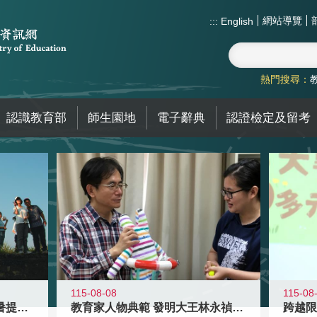
網站導覽
:::
English
熱門搜尋：
認識教育部
師生園地
電子辭典
認證檢定及留考
115-08-08
115-08
教育家人物典範 發明大王林永禎教授
青年壯遊點精選夏夜限定避暑提案 漫