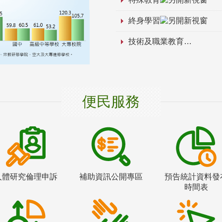
終身學習
技術及職業教育
便民服務
人體研究倫理申訴
補助資訊公開專區
預告統計資料發
時間表