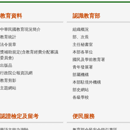
教育資料
認識教育部
中華民國教育現況簡介
組織概況
教育統計
部、次長
法令規章
主任秘書室
獎補助規定(含教育經費分配審議
本部各單位
委員會)
國民及學前教育署
出版品
青年發展署
行政院公報資訊網
部屬機構
教育剪影
本部駐境外機構
主題網站
部史網站
各級學校
認證檢定及留考
便民服務
華語文能力測驗
教育部全民安全指引專區