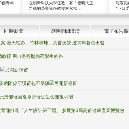
在明新科技大學任教、有「發明大王」
0個青年
為落實
之稱的榮譽講座教授林永禎，...
至7日委
即時新聞
即時新聞澄清
電子布告欄
案 漫天蝠影、竹林尋蛙、茶香夜觀 邀青年暮色出發
禎教授 用自身經歷點亮學生的路
騙
袋戲陪你守護荷包不受騙
多元潛能發展夏令營發掘生命無限可能
育部打造「人生設計夢工場」 參展第3屆高齡健康產業博覽會