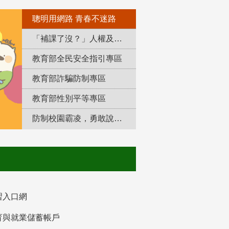
聰明用網路 青春不迷路
「補課了沒？」人權及轉型正義教育專區
教育部全民安全指引專區
教育部詐騙防制專區
教育部性別平等專區
防制校園霸凌，勇敢說出來！
習入口網
育與就業儲蓄帳戶