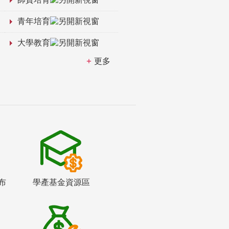
青年培育
大學教育
更多
布
學產基金資源區