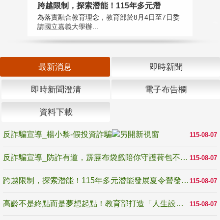
高
跨越限制，探索潛能！115年多元潛
教
為落實融合教育理念，教育部於8月4日至7日委
博
請國立嘉義大學辦...
最新消息
即時新聞
即時新聞澄清
電子布告欄
資料下載
反詐騙宣導_楊小黎-假投資詐騙
115-08-07
反詐騙宣導_防詐有道，霹靂布袋戲陪你守護荷包不受騙
115-08-07
跨越限制，探索潛能！115年多元潛能發展夏令營發掘生命無限可能
115-08-07
高齡不是終點而是夢想起點！教育部打造「人生設計夢工場」 參展第3屆高齡健康產業博覽會
115-08-07