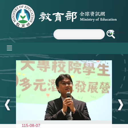
跳到主要內容區塊
mobile_menu
:::
11
115-08-07