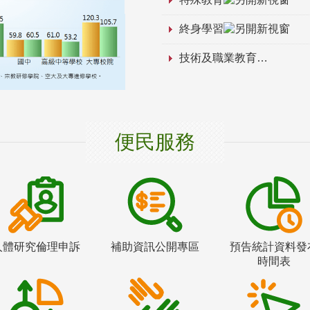
終身學習
技術及職業教育
便民服務
人體研究倫理申訴
補助資訊公開專區
預告統計資料發
時間表