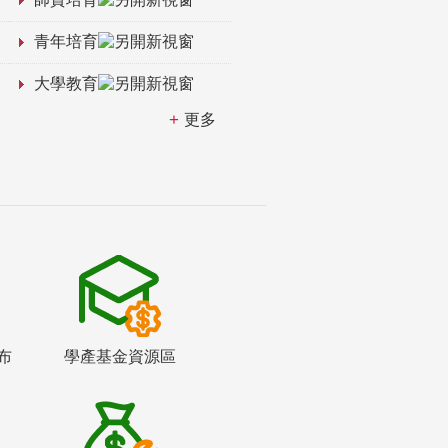
青年培育
大學教育
更多
布
學產基金資源區