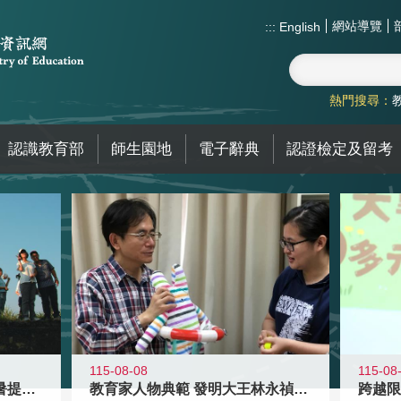
網站導覽
:::
English
熱門搜尋：
認識教育部
師生園地
電子辭典
認證檢定及留考
115-08-08
115-08
教育家人物典範 發明大王林永禎教授
青年壯遊點精選夏夜限定避暑提案 漫