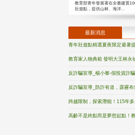
教育部青年發展署在全臺建置10
壯遊點，提供山林、海洋...
最新消息
青年壯遊點精選夏夜限定避暑提
教育家人物典範 發明大王林永
反詐騙宣導_楊小黎-假投資詐
反詐騙宣導_防詐有道，霹靂布
跨越限制，探索潛能！115年
高齡不是終點而是夢想起點！教