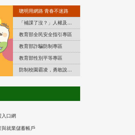
聰明用網路 青春不迷路
「補課了沒？」人權及轉型正義教育專區
教育部全民安全指引專區
教育部詐騙防制專區
教育部性別平等專區
防制校園霸凌，勇敢說出來！
習入口網
育與就業儲蓄帳戶