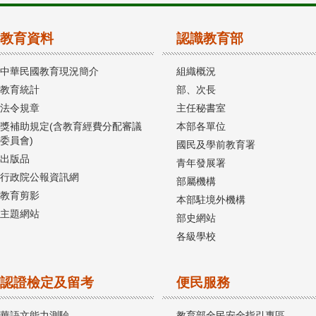
教育資料
認識教育部
中華民國教育現況簡介
組織概況
教育統計
部、次長
法令規章
主任秘書室
獎補助規定(含教育經費分配審議
本部各單位
委員會)
國民及學前教育署
出版品
青年發展署
行政院公報資訊網
部屬機構
教育剪影
本部駐境外機構
主題網站
部史網站
各級學校
認證檢定及留考
便民服務
華語文能力測驗
教育部全民安全指引專區