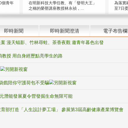
在明新科技大學任教、有「發明大王」
0個青年
為落實
之稱的榮譽講座教授林永禎，...
至7日委
即時新聞
即時新聞澄清
電子布告欄
案 漫天蝠影、竹林尋蛙、茶香夜觀 邀青年暮色出發
禎教授 用自身經歷點亮學生的路
騙
袋戲陪你守護荷包不受騙
多元潛能發展夏令營發掘生命無限可能
育部打造「人生設計夢工場」 參展第3屆高齡健康產業博覽會