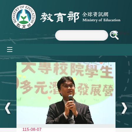
跳到主要內容區塊
mobile_menu
:::
11
115-08-07