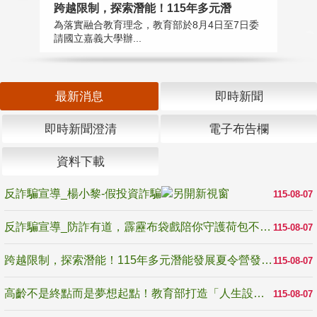
高
跨越限制，探索潛能！115年多元潛
教
為落實融合教育理念，教育部於8月4日至7日委
博
請國立嘉義大學辦...
最新消息
即時新聞
即時新聞澄清
電子布告欄
資料下載
反詐騙宣導_楊小黎-假投資詐騙
115-08-07
反詐騙宣導_防詐有道，霹靂布袋戲陪你守護荷包不受騙
115-08-07
跨越限制，探索潛能！115年多元潛能發展夏令營發掘生命無限可能
115-08-07
高齡不是終點而是夢想起點！教育部打造「人生設計夢工場」 參展第3屆高齡健康產業博覽會
115-08-07