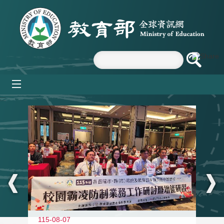
跳到主要內容區塊
mobile_menu
:::
115-08-07
11