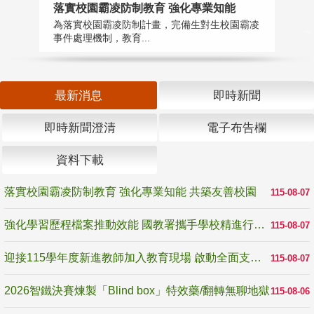
落實校園霸凌防制教育 強化專業知能
迎
為落實校園霸凌防制計畫，完備生對生校園霸凌
1
事件處理機制，教育...
數
最新消息
即時新聞
即時新聞澄清
電子布告欄
資料下載
落實校園霸凌防制教育 強化專業知能 共築友善校園
115-08-07
強化學習歷程檔案推動效能 國教署攜手學校精進行政與教學支持
115-08-07
迎接115學年度新進教師加入教育現場 啟動全面支持陪伴
115-08-07
2026智鐵決賽煉製「Blind box」特效藥/翻轉無聊地獄
115-08-06