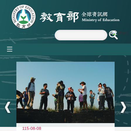
跳到主要內容區塊
mobile_menu
:::
11
115-08-08