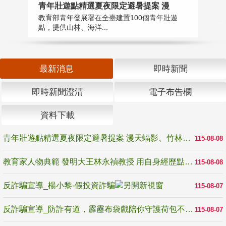
教
青年壯遊點精選夏夜限定避暑提案 漫
在
教育部青年發展署在全臺建置100個青年壯遊
譽
點，提供山林、海洋...
最新消息
即時新聞
即時新聞澄清
電子布告欄
資料下載
青年壯遊點精選夏夜限定避暑提案 漫天蝠影、竹林尋蛙、茶香夜觀 邀青年暮色出發
115-08-08
教育家人物典範 發明大王林永禎教授 用自身經歷點亮學生的路
115-08-08
反詐騙宣導_楊小黎-假投資詐騙
115-08-07
反詐騙宣導_防詐有道，霹靂布袋戲陪你守護荷包不受騙
115-08-07