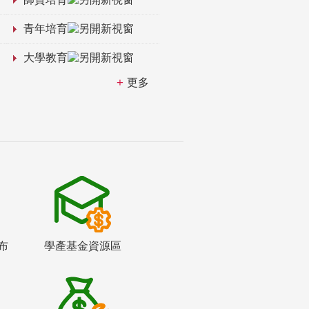
青年培育
大學教育
更多
布
學產基金資源區