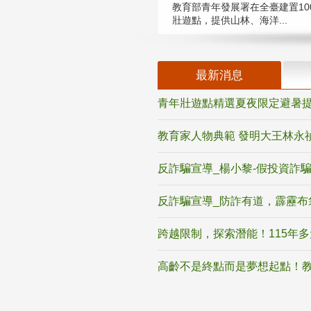
教育部青年發展署在全臺建置10
壯遊點，提供山林、海洋...
最新消息
青年壯遊點精選夏夜限定避暑提
教育家人物典範 發明大王林永
反詐騙宣導_楊小黎-假投資詐
反詐騙宣導_防詐有道，霹靂布
跨越限制，探索潛能！115年
高齡不是終點而是夢想起點！教