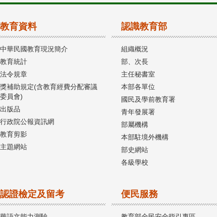
教育資料
認識教育部
中華民國教育現況簡介
組織概況
教育統計
部、次長
法令規章
主任秘書室
獎補助規定(含教育經費分配審議
本部各單位
委員會)
國民及學前教育署
出版品
青年發展署
行政院公報資訊網
部屬機構
教育剪影
本部駐境外機構
主題網站
部史網站
各級學校
認證檢定及留考
便民服務
華語文能力測驗
教育部全民安全指引專區