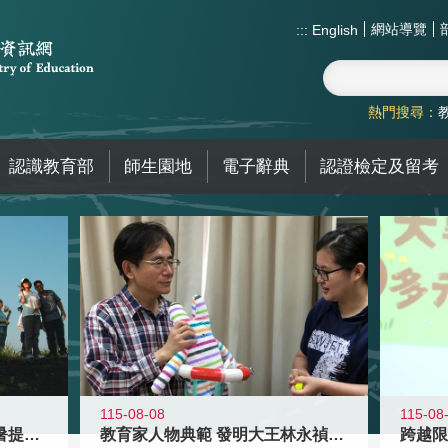
網站導覽
:::
English
熱門搜尋：
認識教育部
師生園地
電子辭典
認證檢定及留考
115-08-08
115-08
教育家人物典範 發明大王林永禎教授
青年壯遊點精選夏夜限定避暑提案 漫