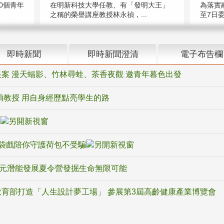
在明新科技大學任教、有「發明大王」
0個青年
為落實
之稱的榮譽講座教授林永禎，...
至7日委
即時新聞
即時新聞澄清
電子布告欄
案 漫天蝠影、竹林尋蛙、茶香夜觀 邀青年暮色出發
禎教授 用自身經歷點亮學生的路
騙
袋戲陪你守護荷包不受騙
多元潛能發展夏令營發掘生命無限可能
育部打造「人生設計夢工場」 參展第3屆高齡健康產業博覽會