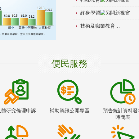
終身學習
技術及職業教育
便民服務
人體研究倫理申訴
補助資訊公開專區
預告統計資料發
時間表