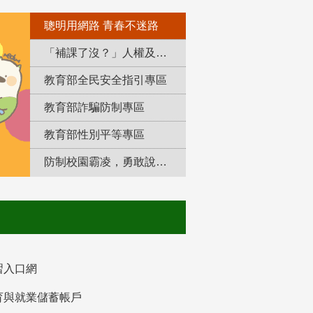
聰明用網路 青春不迷路
「補課了沒？」人權及轉型正義教育專區
教育部全民安全指引專區
教育部詐騙防制專區
教育部性別平等專區
防制校園霸凌，勇敢說出來！
習入口網
育與就業儲蓄帳戶