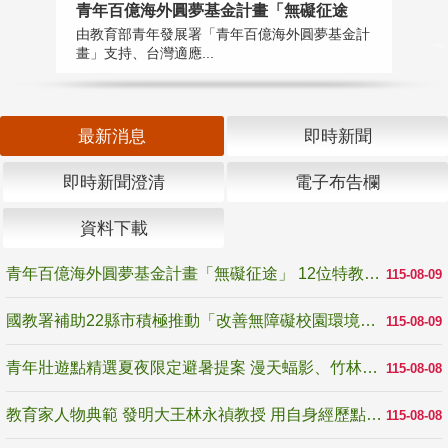
青年百億海外圓夢基金計畫「無礙征途
國
由教育部青年發展署「青年百億海外圓夢基金計
無
畫」支持、台灣適應...
是
最新消息
即時新聞
即時新聞澄清
電子布告欄
資料下載
青年百億海外圓夢基金計畫「無礙征途」 12位特教與弱勢青年勇闖西班牙 跨越感官限制見證生命蛻變
115-08-09
國教署補助22縣市積極推動「改善無障礙校園環境計畫」 打造友善、安全、無礙學習空間
115-08-09
青年壯遊點精選夏夜限定避暑提案 漫天蝠影、竹林尋蛙、茶香夜觀 邀青年暮色出發
115-08-08
教育家人物典範 發明大王林永禎教授 用自身經歷點亮學生的路
115-08-08