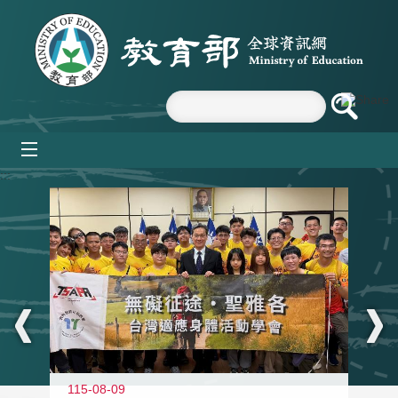
跳到主要內容區塊
mobile_menu
:::
115-08-09
11