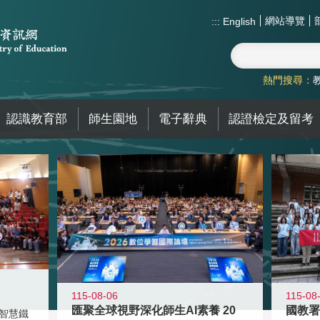
網站導覽
:::
English
熱門搜尋：
認識教育部
師生園地
電子辭典
認證檢定及留考
115-08-06
115-08
匯聚全球視野深化師生AI素養 20
智慧鐵