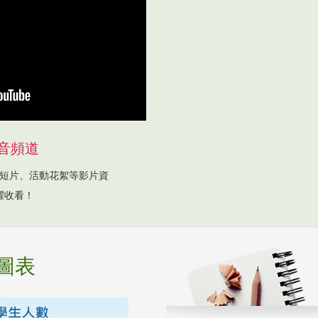
音頻道
短片、活動花絮等影片資
躍收看！
圖表