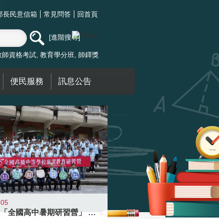
部長民意信箱
常見問答
回首頁
進階搜尋
教師資格考試
教育學分班
師鐸獎
便民服務
訊息公告
-05
國教署「全國高中暑期研習營」 以多