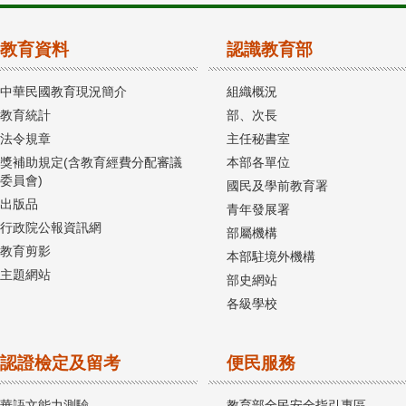
教育資料
認識教育部
中華民國教育現況簡介
組織概況
教育統計
部、次長
法令規章
主任秘書室
獎補助規定(含教育經費分配審議
本部各單位
委員會)
國民及學前教育署
出版品
青年發展署
行政院公報資訊網
部屬機構
教育剪影
本部駐境外機構
主題網站
部史網站
各級學校
認證檢定及留考
便民服務
華語文能力測驗
教育部全民安全指引專區