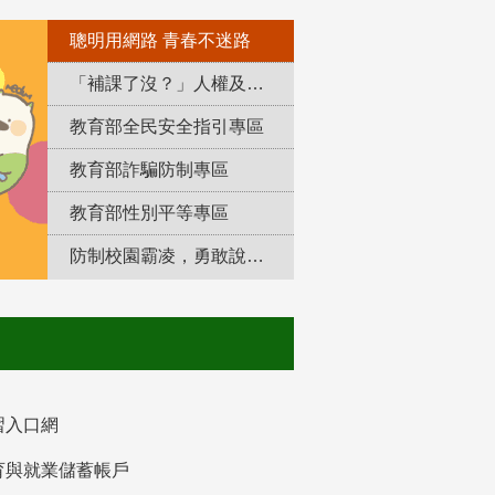
聰明用網路 青春不迷路
「補課了沒？」人權及轉型正義教育專區
教育部全民安全指引專區
教育部詐騙防制專區
教育部性別平等專區
防制校園霸凌，勇敢說出來！
習入口網
育與就業儲蓄帳戶