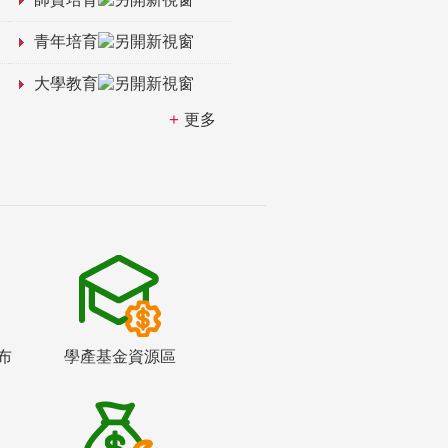
青年培育
大學教育
更多
布
學產基金資源區