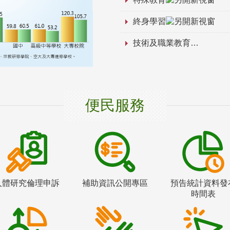
終身學習
技術及職業教育
便民服務
人體研究倫理申訴
補助資訊公開專區
預告統計資料發
時間表