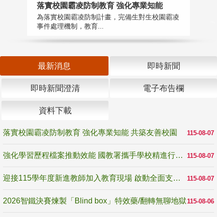
落實校園霸凌防制教育 強化專業知能
迎
為落實校園霸凌防制計畫，完備生對生校園霸凌
1
事件處理機制，教育...
數
最新消息
即時新聞
即時新聞澄清
電子布告欄
資料下載
落實校園霸凌防制教育 強化專業知能 共築友善校園
115-08-07
強化學習歷程檔案推動效能 國教署攜手學校精進行政與教學支持
115-08-07
迎接115學年度新進教師加入教育現場 啟動全面支持陪伴
115-08-07
2026智鐵決賽煉製「Blind box」特效藥/翻轉無聊地獄
115-08-06