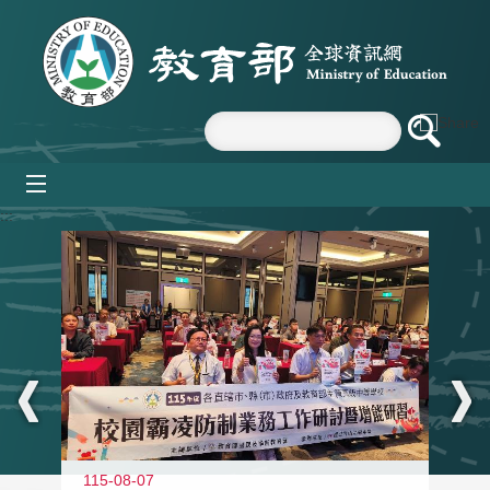
跳到主要內容區塊
mobile_menu
:::
115-08-07
11