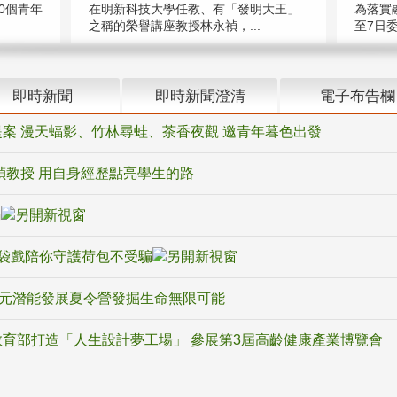
在明新科技大學任教、有「發明大王」
0個青年
為落實
之稱的榮譽講座教授林永禎，...
至7日委
即時新聞
即時新聞澄清
電子布告欄
案 漫天蝠影、竹林尋蛙、茶香夜觀 邀青年暮色出發
禎教授 用自身經歷點亮學生的路
騙
袋戲陪你守護荷包不受騙
多元潛能發展夏令營發掘生命無限可能
育部打造「人生設計夢工場」 參展第3屆高齡健康產業博覽會