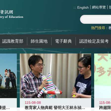
網站導覽
:::
English
熱門搜尋：
認識教育部
師生園地
電子辭典
認證檢定及留考
115-08-08
115-08
教育家人物典範 發明大王林永禎教授
青年壯遊點精選夏夜限定避暑提案 漫