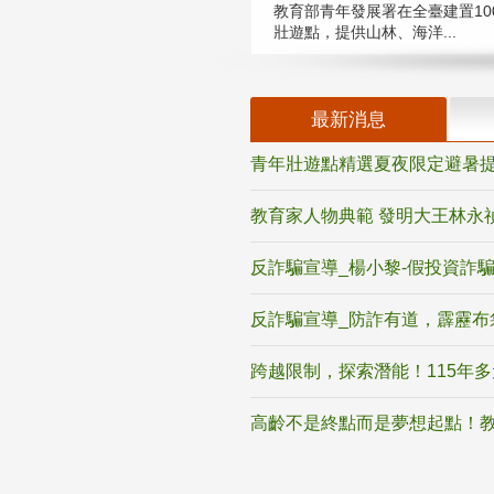
教育部青年發展署在全臺建置10
壯遊點，提供山林、海洋...
最新消息
青年壯遊點精選夏夜限定避暑提
教育家人物典範 發明大王林永
反詐騙宣導_楊小黎-假投資詐
反詐騙宣導_防詐有道，霹靂布
跨越限制，探索潛能！115年
高齡不是終點而是夢想起點！教