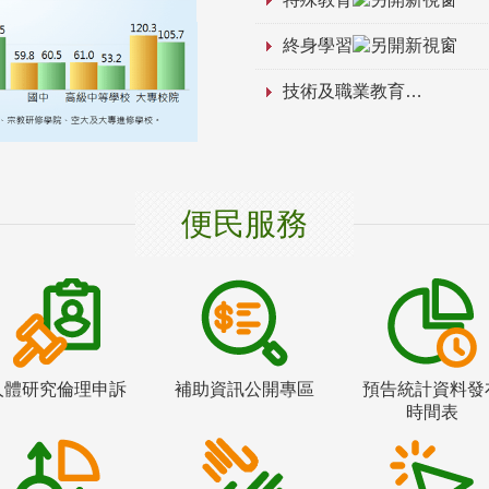
終身學習
技術及職業教育
便民服務
人體研究倫理申訴
補助資訊公開專區
預告統計資料發
時間表