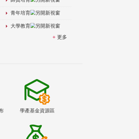
青年培育
大學教育
更多
布
學產基金資源區