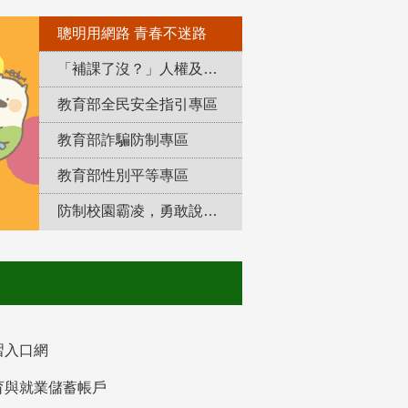
聰明用網路 青春不迷路
「補課了沒？」人權及轉型正義教育專區
教育部全民安全指引專區
教育部詐騙防制專區
教育部性別平等專區
防制校園霸凌，勇敢說出來！
習入口網
育與就業儲蓄帳戶