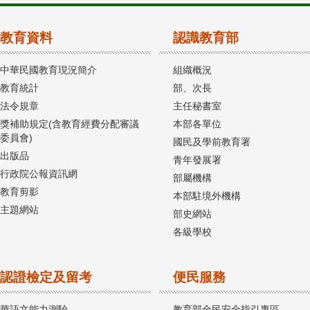
教育資料
認識教育部
中華民國教育現況簡介
組織概況
教育統計
部、次長
法令規章
主任秘書室
獎補助規定(含教育經費分配審議
本部各單位
委員會)
國民及學前教育署
出版品
青年發展署
行政院公報資訊網
部屬機構
教育剪影
本部駐境外機構
主題網站
部史網站
各級學校
認證檢定及留考
便民服務
華語文能力測驗
教育部全民安全指引專區