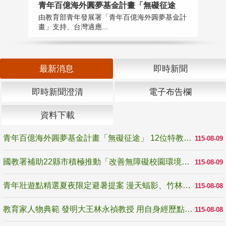
青年百億海外圓夢基金計畫「無礙征途
國
由教育部青年發展署「青年百億海外圓夢基金計
無
畫」支持、台灣適應...
是
最新消息
即時新聞
即時新聞澄清
電子布告欄
資料下載
青年百億海外圓夢基金計畫「無礙征途」 12位特教與弱勢青年勇闖西班牙 跨越感官限制見證生命蛻變
115-08-09
國教署補助22縣市積極推動「改善無障礙校園環境計畫」 打造友善、安全、無礙學習空間
115-08-09
青年壯遊點精選夏夜限定避暑提案 漫天蝠影、竹林尋蛙、茶香夜觀 邀青年暮色出發
115-08-08
教育家人物典範 發明大王林永禎教授 用自身經歷點亮學生的路
115-08-08