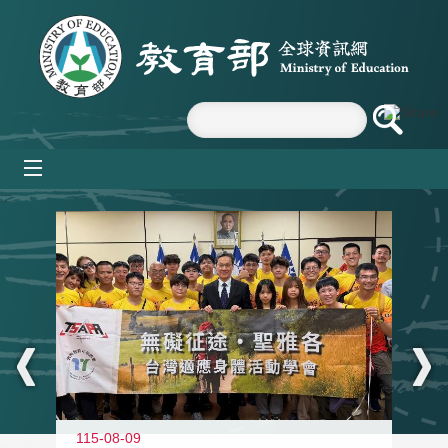
跳到主要內容區塊
mobile_menu
:::
115-08-09
11