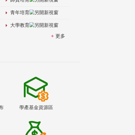
青年培育
大學教育
更多
布
學產基金資源區