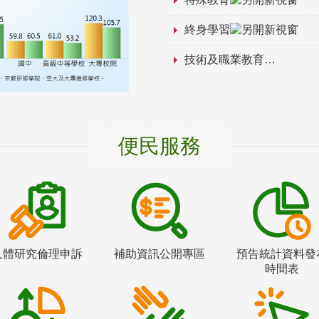
終身學習
技術及職業教育
便民服務
人體研究倫理申訴
補助資訊公開專區
預告統計資料發
時間表