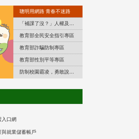
聰明用網路 青春不迷路
「補課了沒？」人權及轉型正義教育專區
教育部全民安全指引專區
教育部詐騙防制專區
教育部性別平等專區
防制校園霸凌，勇敢說出來！
習入口網
育與就業儲蓄帳戶