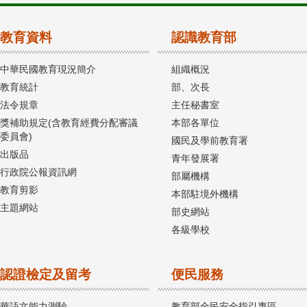
教育資料
認識教育部
中華民國教育現況簡介
組織概況
教育統計
部、次長
法令規章
主任秘書室
獎補助規定(含教育經費分配審議
本部各單位
委員會)
國民及學前教育署
出版品
青年發展署
行政院公報資訊網
部屬機構
教育剪影
本部駐境外機構
主題網站
部史網站
各級學校
認證檢定及留考
便民服務
華語文能力測驗
教育部全民安全指引專區