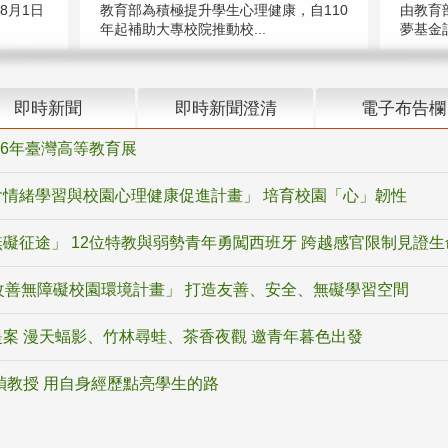
8月1日
教育部為積極提升學生心理健康，自110
由教育
年起補助大專校院推動校...
夢基金
即時新聞
即時新聞澄清
電子布告欄
26年臺灣高等教育展
情緒學習與校園心理健康促進計畫」 培育校園「心」韌性
礙征途」 12位特教與弱勢青年勇闖西班牙 跨越感官限制見證生
改善無障礙校園環境計畫」 打造友善、安全、無礙學習空間
案 漫天蝠影、竹林尋蛙、茶香夜觀 邀青年暮色出發
禎教授 用自身經歷點亮學生的路