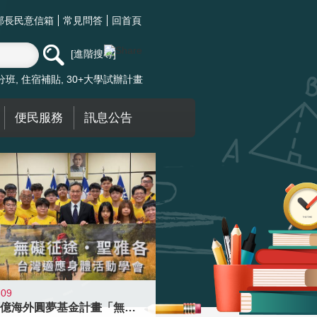
部長民意信箱
常見問答
回首頁
進階搜尋
分班
住宿補貼
30+大學試辦計畫
便民服務
訊息公告
-09
青年百億海外圓夢基金計畫「無礙征途