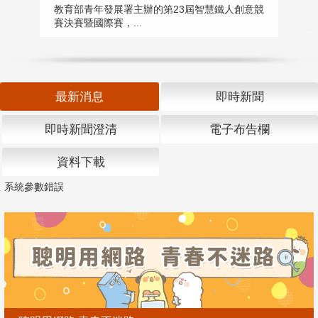
匯
教育部青年發展署主辦的第23屆智慧鐵人創意競
賽決賽暨國際賽，...
教
「
最新消息
即時新聞
即時新聞澄清
電子布告欄
資料下載
系統參數錯誤