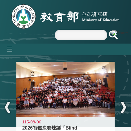
跳到主要內容區塊
mobile_menu
:::
115-08-06
2026智鐵決賽煉製「Blind
11