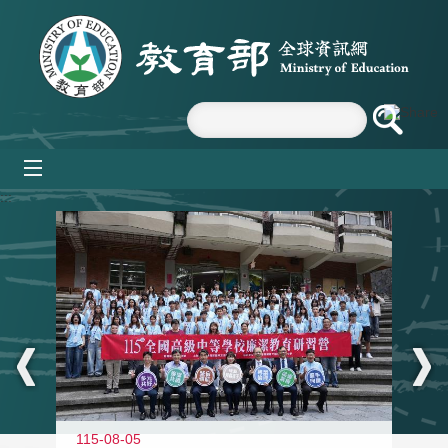
跳到主要內容區塊
mobile_menu
:::
115-08-05
11