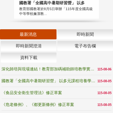
國教署「全國高中暑期研習營」 以多
學
教育部國教署於8月5日舉辦「115年度全國高級
教
中等學校廉潔教...
「
最新消息
即時新聞
即時新聞澄清
電子布告欄
資料下載
深化師培與現場連結！教育部加碼補助師培教學實踐研究 10月師培國際研討會交流教學實踐經驗
115-08-06
國教署「全國高中暑期研習營」 以多元課程培養學生瞭解誠信專業與倫理價值
115-08-05
《食品安全衛生管理法》修正草案
115-08-05
《危老條例》、《都更新條例》修正草案
115-08-05