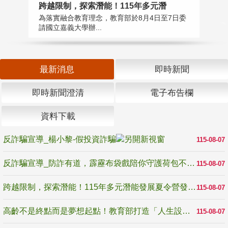
高
跨越限制，探索潛能！115年多元潛
教
為落實融合教育理念，教育部於8月4日至7日委
博
請國立嘉義大學辦...
最新消息
即時新聞
即時新聞澄清
電子布告欄
資料下載
反詐騙宣導_楊小黎-假投資詐騙
115-08-07
反詐騙宣導_防詐有道，霹靂布袋戲陪你守護荷包不受騙
115-08-07
跨越限制，探索潛能！115年多元潛能發展夏令營發掘生命無限可能
115-08-07
高齡不是終點而是夢想起點！教育部打造「人生設計夢工場」 參展第3屆高齡健康產業博覽會
115-08-07