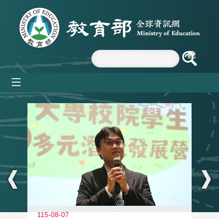
跳到主要內容區塊
mobile_menu
:::
11
115-08-07