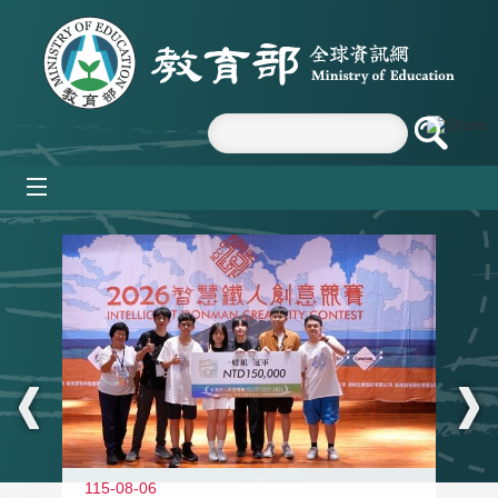
跳到主要內容區塊
mobile_menu
:::
115-08-06
11