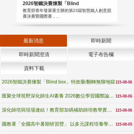
2026智鐵決賽煉製「Blind
匯
教育部青年發展署主辦的第23屆智慧鐵人創意競
教
賽決賽暨國際賽，...
「
最新消息
即時新聞
即時新聞澄清
電子布告欄
資料下載
2026智鐵決賽煉製「Blind box」特效藥/翻轉無聊地獄
115-08-06
匯聚全球視野深化師生AI素養 2026數位學習國際論壇高雄登場
115-08-06
深化師培與現場連結！教育部加碼補助師培教學實踐研究 10月師培國際研討會交流教學實踐經驗
115-08-06
國教署「全國高中暑期研習營」 以多元課程培養學生瞭解誠信專業與倫理價值
115-08-05