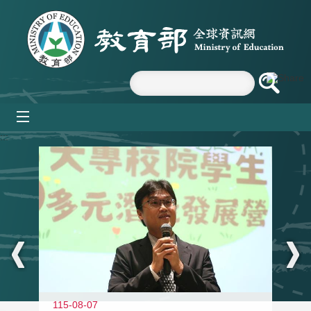
跳到主要內容區塊
mobile_menu
:::
11
115-08-07