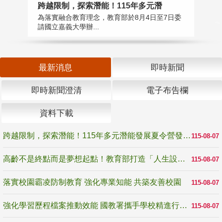
高
跨越限制，探索潛能！115年多元潛
教
為落實融合教育理念，教育部於8月4日至7日委
博
請國立嘉義大學辦...
最新消息
即時新聞
即時新聞澄清
電子布告欄
資料下載
跨越限制，探索潛能！115年多元潛能發展夏令營發掘生命無限可能
115-08-07
高齡不是終點而是夢想起點！教育部打造「人生設計夢工場」 參展第3屆高齡健康產業博覽會
115-08-07
落實校園霸凌防制教育 強化專業知能 共築友善校園
115-08-07
強化學習歷程檔案推動效能 國教署攜手學校精進行政與教學支持
115-08-07