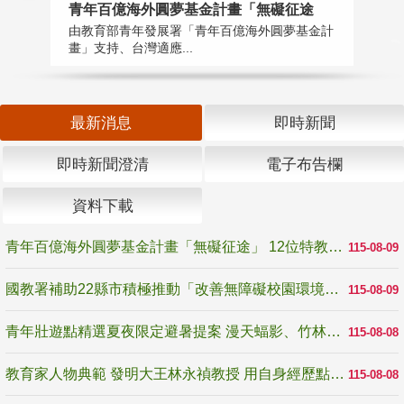
青年百億海外圓夢基金計畫「無礙征途
國
由教育部青年發展署「青年百億海外圓夢基金計
無
畫」支持、台灣適應...
是
最新消息
即時新聞
即時新聞澄清
電子布告欄
資料下載
青年百億海外圓夢基金計畫「無礙征途」 12位特教與弱勢青年勇闖西班牙 跨越感官限制見證生命蛻變
115-08-09
國教署補助22縣市積極推動「改善無障礙校園環境計畫」 打造友善、安全、無礙學習空間
115-08-09
青年壯遊點精選夏夜限定避暑提案 漫天蝠影、竹林尋蛙、茶香夜觀 邀青年暮色出發
115-08-08
教育家人物典範 發明大王林永禎教授 用自身經歷點亮學生的路
115-08-08