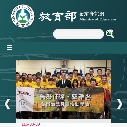
跳到主要內容區塊
mobile_menu
:::
115-08-09
11