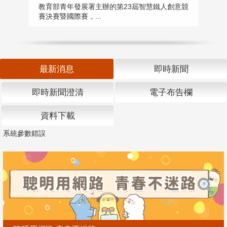
匯
教育部青年發展署主辦的第23屆智慧鐵人創意競
賽決賽暨國際賽，...
教
「
最新消息
即時新聞
即時新聞澄清
電子布告欄
資料下載
系統參數錯誤