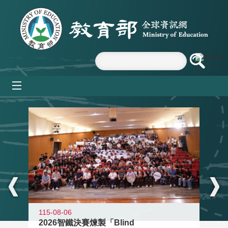
跳到主要內容區塊
mobile_menu
:::
115-08-06
2026智鐵決賽煉製「Blind
11