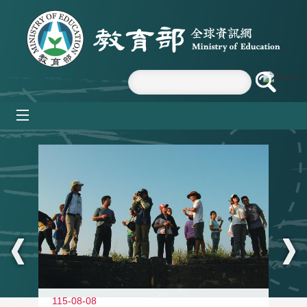
跳到主要內容區塊
mobile_menu
:::
11
115-08-08