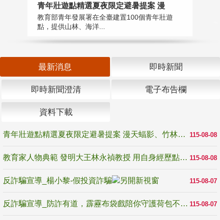
教
青年壯遊點精選夏夜限定避暑提案 漫
在
教育部青年發展署在全臺建置100個青年壯遊
譽
點，提供山林、海洋...
最新消息
即時新聞
即時新聞澄清
電子布告欄
資料下載
青年壯遊點精選夏夜限定避暑提案 漫天蝠影、竹林尋蛙、茶香夜觀 邀青年暮色出發
115-08-08
教育家人物典範 發明大王林永禎教授 用自身經歷點亮學生的路
115-08-08
反詐騙宣導_楊小黎-假投資詐騙
115-08-07
反詐騙宣導_防詐有道，霹靂布袋戲陪你守護荷包不受騙
115-08-07