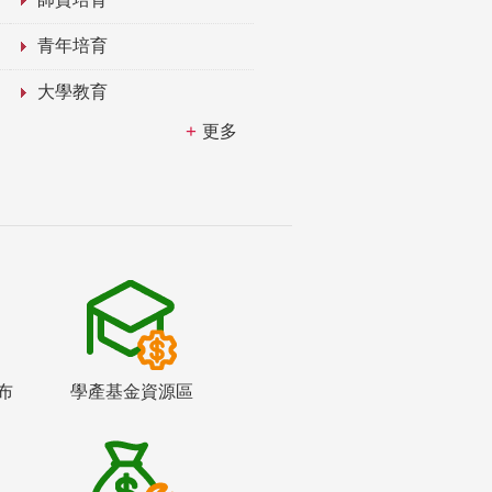
青年培育
大學教育
更多
布
學產基金資源區