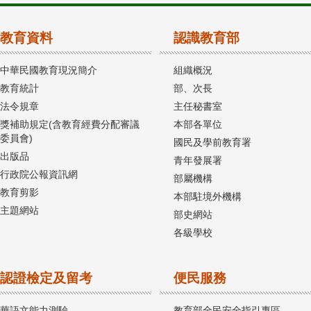
教育資料
認識教育部
中華民國教育現況簡介
組織概況
教育統計
部、次長
法令規章
主任秘書室
獎補助規定(含教育經費分配審議
本部各單位
委員會)
國民及學前教育署
出版品
青年發展署
行政院公報資訊網
部屬機構
教育剪影
本部駐境外機構
主題網站
部史網站
各級學校
認證檢定及留考
便民服務
華語文能力測驗
教育部全民安全指引專區