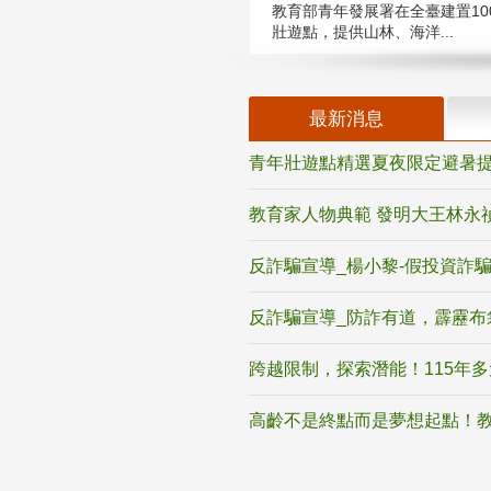
教育部青年發展署在全臺建置10
壯遊點，提供山林、海洋...
最新消息
青年壯遊點精選夏夜限定避暑提
教育家人物典範 發明大王林永
反詐騙宣導_楊小黎-假投資詐
反詐騙宣導_防詐有道，霹靂布
跨越限制，探索潛能！115年
高齡不是終點而是夢想起點！教