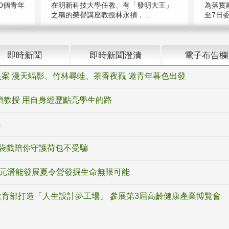
在明新科技大學任教、有「發明大王」
0個青年
為落實
之稱的榮譽講座教授林永禎，...
至7日委
即時新聞
即時新聞澄清
電子布告欄
案 漫天蝠影、竹林尋蛙、茶香夜觀 邀青年暮色出發
禎教授 用自身經歷點亮學生的路
騙
袋戲陪你守護荷包不受騙
多元潛能發展夏令營發掘生命無限可能
育部打造「人生設計夢工場」 參展第3屆高齡健康產業博覽會