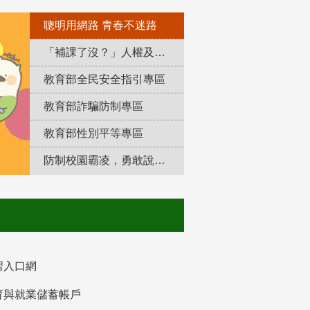
聰明用網路 青春不迷路
「補課了沒？」人權及轉型正義教育專區
教育部全民安全指引專區
教育部詐騙防制專區
教育部性別平等專區
防制校園霸凌，勇敢說出來！
習入口網
育與就業儲蓄帳戶