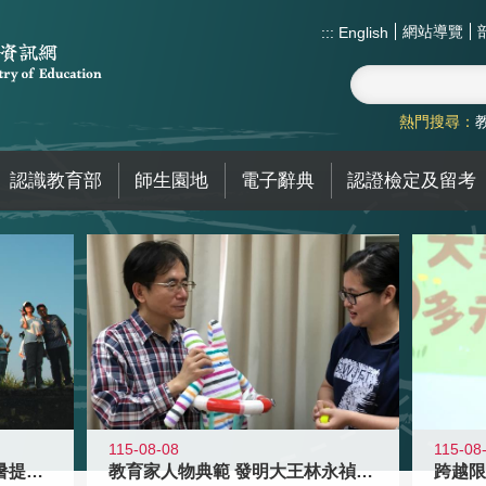
網站導覽
:::
English
熱門搜尋：
認識教育部
師生園地
電子辭典
認證檢定及留考
115-08-08
115-08
教育家人物典範 發明大王林永禎教授
青年壯遊點精選夏夜限定避暑提案 漫