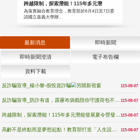
高
跨越限制，探索潛能！115年多元潛
教
為落實融合教育理念，教育部於8月4日至7日委
博
請國立嘉義大學辦...
最新消息
即時新聞
即時新聞澄清
電子布告欄
資料下載
反詐騙宣導_楊小黎-假投資詐騙
115-08-07
反詐騙宣導_防詐有道，霹靂布袋戲陪你守護荷包不受騙
115-08-07
跨越限制，探索潛能！115年多元潛能發展夏令營發掘生命無限可能
115-08-07
高齡不是終點而是夢想起點！教育部打造「人生設計夢工場」 參展第3屆高齡健康產業博覽會
115-08-07