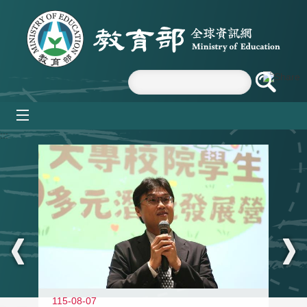
跳到主要內容區塊
mobile_menu
:::
11
115-08-07