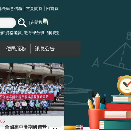
部長民意信箱
常見問答
回首頁
進階搜尋
教師資格考試
教育學分班
師鐸獎
便民服務
訊息公告
-05
國教署「全國高中暑期研習營」 以多