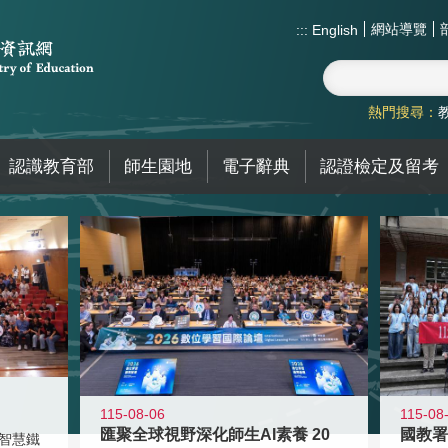
網站導覽
:::
English
熱門搜尋：
認識教育部
師生園地
電子辭典
認證檢定及留考
115-08-06
115-08
匯聚全球視野深化師生AI素養 20
智慧鐵