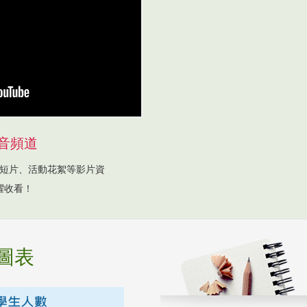
音頻道
短片、活動花絮等影片資
躍收看！
圖表