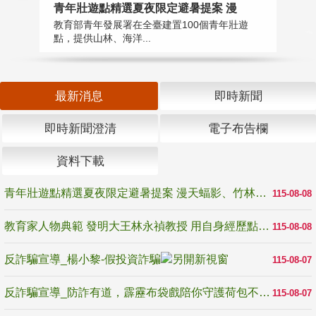
教
青年壯遊點精選夏夜限定避暑提案 漫
在
教育部青年發展署在全臺建置100個青年壯遊
譽
點，提供山林、海洋...
最新消息
即時新聞
即時新聞澄清
電子布告欄
資料下載
青年壯遊點精選夏夜限定避暑提案 漫天蝠影、竹林尋蛙、茶香夜觀 邀青年暮色出發
115-08-08
教育家人物典範 發明大王林永禎教授 用自身經歷點亮學生的路
115-08-08
反詐騙宣導_楊小黎-假投資詐騙
115-08-07
反詐騙宣導_防詐有道，霹靂布袋戲陪你守護荷包不受騙
115-08-07