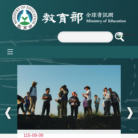
跳到主要內容區塊
mobile_menu
:::
11
115-08-08