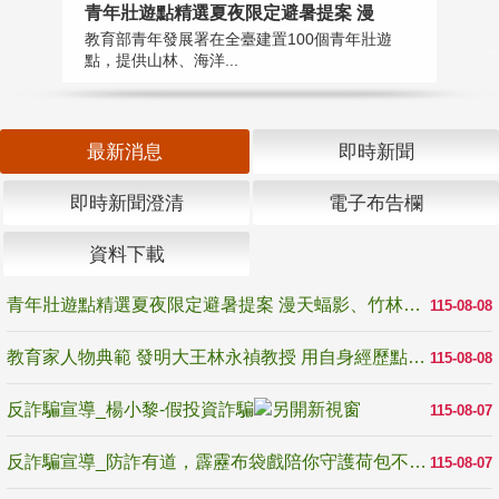
教
青年壯遊點精選夏夜限定避暑提案 漫
在
教育部青年發展署在全臺建置100個青年壯遊
譽
點，提供山林、海洋...
最新消息
即時新聞
即時新聞澄清
電子布告欄
資料下載
青年壯遊點精選夏夜限定避暑提案 漫天蝠影、竹林尋蛙、茶香夜觀 邀青年暮色出發
115-08-08
教育家人物典範 發明大王林永禎教授 用自身經歷點亮學生的路
115-08-08
反詐騙宣導_楊小黎-假投資詐騙
115-08-07
反詐騙宣導_防詐有道，霹靂布袋戲陪你守護荷包不受騙
115-08-07