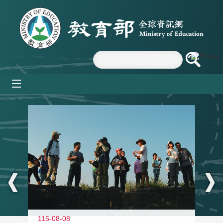
跳到主要內容區塊
mobile_menu
:::
11
115-08-08