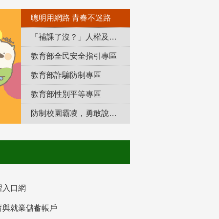
聰明用網路 青春不迷路
「補課了沒？」人權及轉型正義教育專區
教育部全民安全指引專區
教育部詐騙防制專區
教育部性別平等專區
防制校園霸凌，勇敢說出來！
習入口網
育與就業儲蓄帳戶