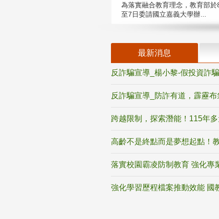
為落實融合教育理念，教育部於8
至7日委請國立嘉義大學辦...
最新消息
反詐騙宣導_楊小黎-假投資詐
反詐騙宣導_防詐有道，霹靂布
跨越限制，探索潛能！115年
高齡不是終點而是夢想起點！教
落實校園霸凌防制教育 強化專
強化學習歷程檔案推動效能 國