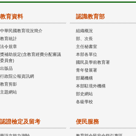
教育資料
認識教育部
中華民國教育現況簡介
組織概況
教育統計
部、次長
法令規章
主任秘書室
獎補助規定(含教育經費分配審議
本部各單位
委員會)
國民及學前教育署
出版品
青年發展署
行政院公報資訊網
部屬機構
教育剪影
本部駐境外機構
主題網站
部史網站
各級學校
認證檢定及留考
便民服務
華語文能力測驗
教育部全民安全指引專區