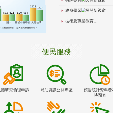
終身學習
技術及職業教育
便民服務
人體研究倫理申訴
補助資訊公開專區
預告統計資料發
時間表