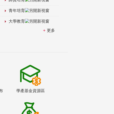
青年培育
大學教育
更多
布
學產基金資源區