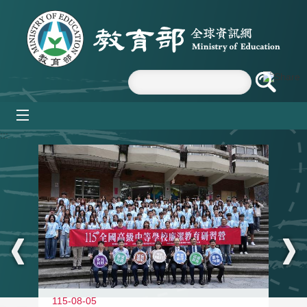
跳到主要內容區塊
mobile_menu
:::
115-08-05
11