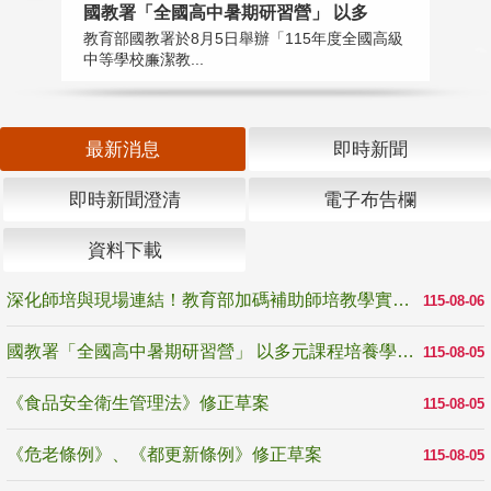
國教署「全國高中暑期研習營」 以多
學
教育部國教署於8月5日舉辦「115年度全國高級
教
中等學校廉潔教...
「
最新消息
即時新聞
即時新聞澄清
電子布告欄
資料下載
深化師培與現場連結！教育部加碼補助師培教學實踐研究 10月師培國際研討會交流教學實踐經驗
115-08-06
國教署「全國高中暑期研習營」 以多元課程培養學生瞭解誠信專業與倫理價值
115-08-05
《食品安全衛生管理法》修正草案
115-08-05
《危老條例》、《都更新條例》修正草案
115-08-05