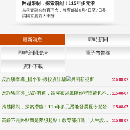
高
跨越限制，探索潛能！115年多元潛
教
為落實融合教育理念，教育部於8月4日至7日委
博
請國立嘉義大學辦...
最新消息
即時新聞
即時新聞澄清
電子布告欄
資料下載
反詐騙宣導_楊小黎-假投資詐騙
115-08-07
反詐騙宣導_防詐有道，霹靂布袋戲陪你守護荷包不受騙
115-08-07
跨越限制，探索潛能！115年多元潛能發展夏令營發掘生命無限可能
115-08-07
高齡不是終點而是夢想起點！教育部打造「人生設計夢工場」 參展第3屆高齡健康產業博覽會
115-08-07