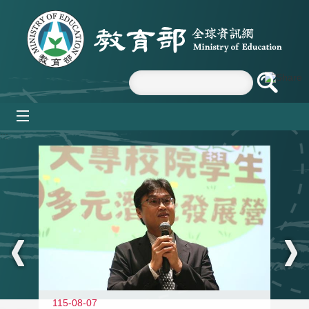
跳到主要內容區塊
mobile_menu
:::
11
115-08-07