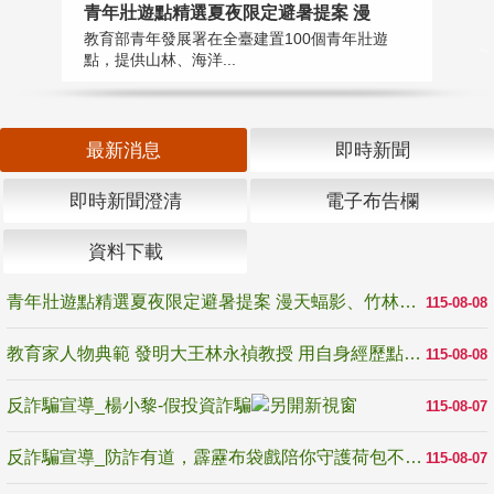
教
青年壯遊點精選夏夜限定避暑提案 漫
在
教育部青年發展署在全臺建置100個青年壯遊
譽
點，提供山林、海洋...
最新消息
即時新聞
即時新聞澄清
電子布告欄
資料下載
青年壯遊點精選夏夜限定避暑提案 漫天蝠影、竹林尋蛙、茶香夜觀 邀青年暮色出發
115-08-08
教育家人物典範 發明大王林永禎教授 用自身經歷點亮學生的路
115-08-08
反詐騙宣導_楊小黎-假投資詐騙
115-08-07
反詐騙宣導_防詐有道，霹靂布袋戲陪你守護荷包不受騙
115-08-07