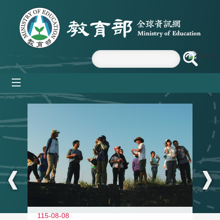
跳到主要內容區塊
mobile_menu
:::
11
115-08-08