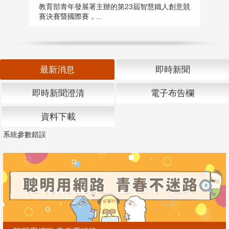
匯
教育部青年發展署主辦的第23屆智慧鐵人創意競
賽決賽暨國際賽，...
教
「
最新消息
即時新聞
即時新聞澄清
電子布告欄
資料下載
系統參數錯誤