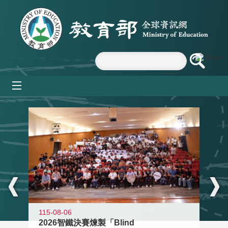
跳到主要內容區塊
mobile_menu
:::
115-08-06
2026智鐵決賽煉製「Blind
11