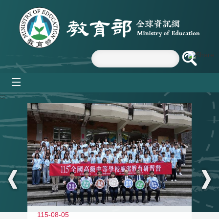
跳到主要內容區塊
mobile_menu
:::
115-08-05
11