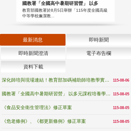
國教署「全國高中暑期研習營」 以多
學
教育部國教署於8月5日舉辦「115年度全國高級
教
中等學校廉潔教...
「
最新消息
即時新聞
即時新聞澄清
電子布告欄
資料下載
深化師培與現場連結！教育部加碼補助師培教學實踐研究 10月師培國際研討會交流教學實踐經驗
115-08-06
國教署「全國高中暑期研習營」 以多元課程培養學生瞭解誠信專業與倫理價值
115-08-05
《食品安全衛生管理法》修正草案
115-08-05
《危老條例》、《都更新條例》修正草案
115-08-05