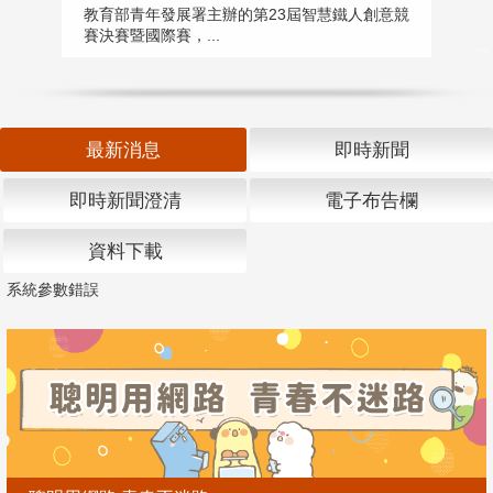
匯
教育部青年發展署主辦的第23屆智慧鐵人創意競
賽決賽暨國際賽，...
教
「
最新消息
即時新聞
即時新聞澄清
電子布告欄
資料下載
系統參數錯誤