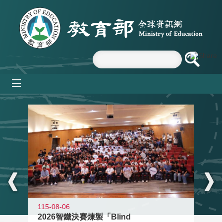
跳到主要內容區塊
mobile_menu
:::
115-08-06
2026智鐵決賽煉製「Blind
11