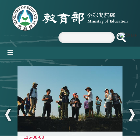
跳到主要內容區塊
mobile_menu
:::
11
115-08-08