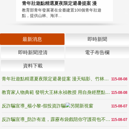
教
青年壯遊點精選夏夜限定避暑提案 漫
在
教育部青年發展署在全臺建置100個青年壯遊
譽
點，提供山林、海洋...
最新消息
即時新聞
即時新聞澄清
電子布告欄
資料下載
青年壯遊點精選夏夜限定避暑提案 漫天蝠影、竹林尋蛙、茶香夜觀 邀青年暮色出發
115-08-08
教育家人物典範 發明大王林永禎教授 用自身經歷點亮學生的路
115-08-08
反詐騙宣導_楊小黎-假投資詐騙
115-08-07
反詐騙宣導_防詐有道，霹靂布袋戲陪你守護荷包不受騙
115-08-07