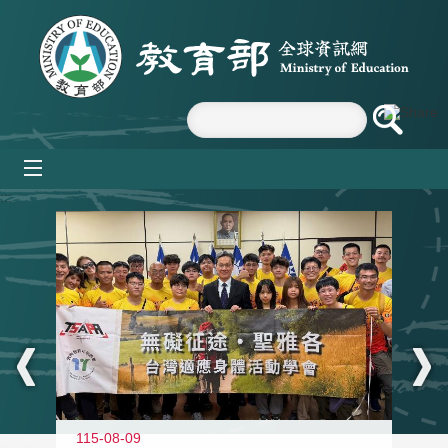
跳到主要內容區塊
mobile_menu
:::
115-08-09
11