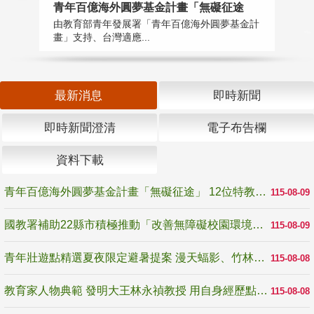
青年百億海外圓夢基金計畫「無礙征途
國
由教育部青年發展署「青年百億海外圓夢基金計
無
畫」支持、台灣適應...
是
最新消息
即時新聞
即時新聞澄清
電子布告欄
資料下載
青年百億海外圓夢基金計畫「無礙征途」 12位特教與弱勢青年勇闖西班牙 跨越感官限制見證生命蛻變
115-08-09
國教署補助22縣市積極推動「改善無障礙校園環境計畫」 打造友善、安全、無礙學習空間
115-08-09
青年壯遊點精選夏夜限定避暑提案 漫天蝠影、竹林尋蛙、茶香夜觀 邀青年暮色出發
115-08-08
教育家人物典範 發明大王林永禎教授 用自身經歷點亮學生的路
115-08-08