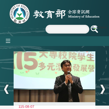
跳到主要內容區塊
mobile_menu
:::
115-08-07
11