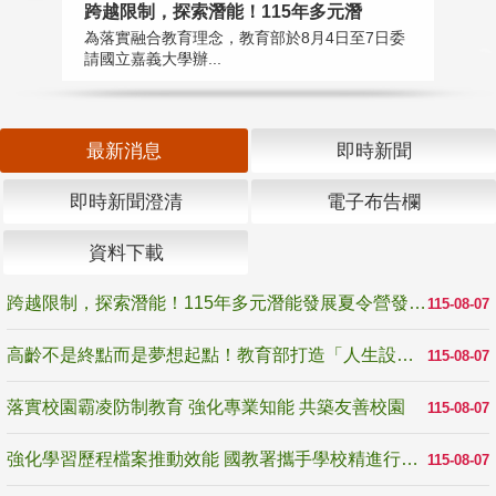
跨越限制，探索潛能！115年多元潛
高
為落實融合教育理念，教育部於8月4日至7日委
教
請國立嘉義大學辦...
博
最新消息
即時新聞
即時新聞澄清
電子布告欄
資料下載
跨越限制，探索潛能！115年多元潛能發展夏令營發掘生命無限可能
115-08-07
高齡不是終點而是夢想起點！教育部打造「人生設計夢工場」 參展第3屆高齡健康產業博覽會
115-08-07
落實校園霸凌防制教育 強化專業知能 共築友善校園
115-08-07
強化學習歷程檔案推動效能 國教署攜手學校精進行政與教學支持
115-08-07