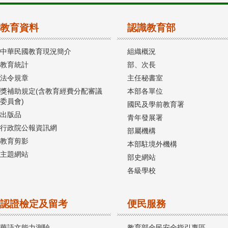
教育資料
認識教育部
中華民國教育現況簡介
組織概況
教育統計
部、次長
法令規章
主任秘書室
獎補助規定(含教育經費分配審議
本部各單位
委員會)
國民及學前教育署
出版品
青年發展署
行政院公報資訊網
部屬機構
教育剪影
本部駐境外機構
主題網站
部史網站
各級學校
認證檢定及留考
便民服務
華語文能力測驗
教育部全民安全指引專區