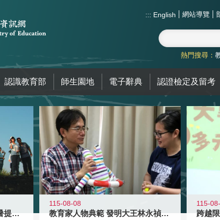
網站導覽
:::
English
熱門搜尋：
認識教育部
師生園地
電子辭典
認證檢定及留考
115-08-08
115-08
教育家人物典範 發明大王林永禎教授
青年壯遊點精選夏夜限定避暑提案 漫