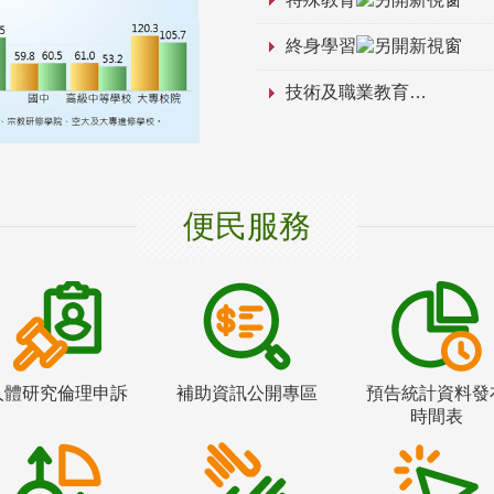
終身學習
技術及職業教育
便民服務
人體研究倫理申訴
補助資訊公開專區
預告統計資料發
時間表