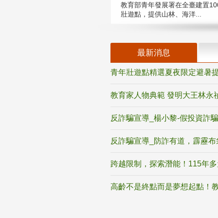
教育部青年發展署在全臺建置10
壯遊點，提供山林、海洋...
最新消息
青年壯遊點精選夏夜限定避暑提
教育家人物典範 發明大王林永
反詐騙宣導_楊小黎-假投資詐
反詐騙宣導_防詐有道，霹靂布
跨越限制，探索潛能！115年
高齡不是終點而是夢想起點！教