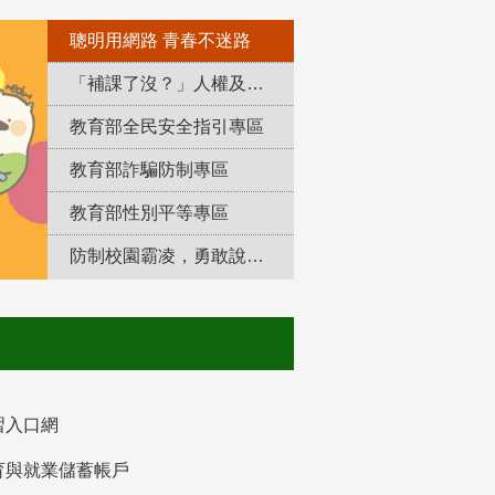
聰明用網路 青春不迷路
「補課了沒？」人權及轉型正義教育專區
教育部全民安全指引專區
教育部詐騙防制專區
教育部性別平等專區
防制校園霸凌，勇敢說出來！
習入口網
育與就業儲蓄帳戶