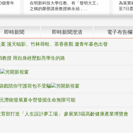
在明新科技大學任教、有「發明大王」
0個青年
為落實
之稱的榮譽講座教授林永禎，...
至7日委
即時新聞
即時新聞澄清
電子布告欄
案 漫天蝠影、竹林尋蛙、茶香夜觀 邀青年暮色出發
禎教授 用自身經歷點亮學生的路
騙
袋戲陪你守護荷包不受騙
多元潛能發展夏令營發掘生命無限可能
育部打造「人生設計夢工場」 參展第3屆高齡健康產業博覽會