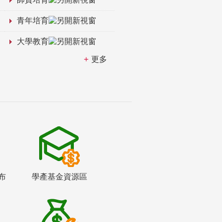
青年培育
大學教育
更多
布
學產基金資源區