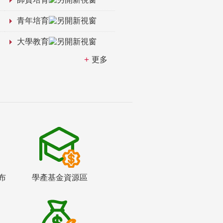
青年培育
大學教育
更多
布
學產基金資源區