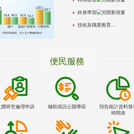
終身學習
技術及職業教育
便民服務
人體研究倫理申訴
補助資訊公開專區
預告統計資料發
時間表