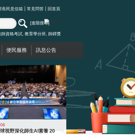
部長民意信箱
常見問答
回首頁
進階搜尋
教師資格考試
教育學分班
師鐸獎
便民服務
訊息公告
-06
球視野深化師生AI素養 20