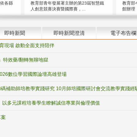
（依各縣
教育部青年發展署主辦的第23屆智慧鐵
教育部
人創意競賽決賽暨國際賽，...
館辦理「
即時新聞
即時新聞澄清
電子布告欄
教育現場 啟動全面支持陪伴
ox」特效藥/翻轉無聊地獄
2026數位學習國際論壇高雄登場
碼補助師培教學實踐研究 10月師培國際研討會交流教學實踐經
 以多元課程培養學生瞭解誠信專業與倫理價值
草案