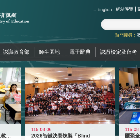
網站導覽
:::
English
熱門搜尋：
認識教育部
師生園地
電子辭典
認證檢定及留考
115-08-06
115-08
迎接115學年度新進教師加入教育現
2026智鐵決賽煉製「Blind
匯聚全