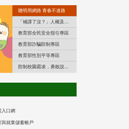
聰明用網路 青春不迷路
「補課了沒？」人權及轉型正義教育專區
教育部全民安全指引專區
教育部詐騙防制專區
教育部性別平等專區
防制校園霸凌，勇敢說出來！
習入口網
育與就業儲蓄帳戶