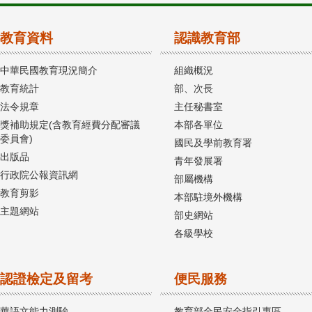
教育資料
認識教育部
中華民國教育現況簡介
組織概況
教育統計
部、次長
法令規章
主任秘書室
獎補助規定(含教育經費分配審議
本部各單位
委員會)
國民及學前教育署
出版品
青年發展署
行政院公報資訊網
部屬機構
教育剪影
本部駐境外機構
主題網站
部史網站
各級學校
認證檢定及留考
便民服務
華語文能力測驗
教育部全民安全指引專區