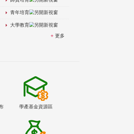
青年培育
大學教育
更多
布
學產基金資源區