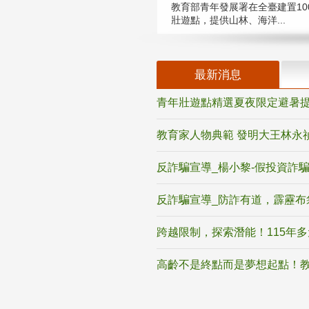
教育部青年發展署在全臺建置10
壯遊點，提供山林、海洋...
最新消息
青年壯遊點精選夏夜限定避暑提
教育家人物典範 發明大王林永
反詐騙宣導_楊小黎-假投資詐
反詐騙宣導_防詐有道，霹靂布
跨越限制，探索潛能！115年
高齡不是終點而是夢想起點！教