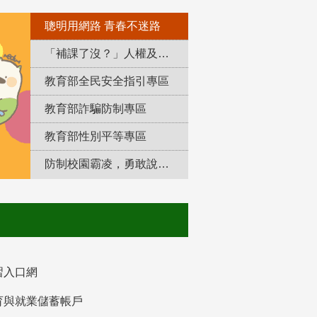
聰明用網路 青春不迷路
「補課了沒？」人權及轉型正義教育專區
教育部全民安全指引專區
教育部詐騙防制專區
教育部性別平等專區
防制校園霸凌，勇敢說出來！
習入口網
育與就業儲蓄帳戶