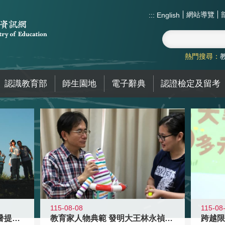
網站導覽
:::
English
熱門搜尋：
認識教育部
師生園地
電子辭典
認證檢定及留考
115-08-08
115-08
教育家人物典範 發明大王林永禎教授
青年壯遊點精選夏夜限定避暑提案 漫