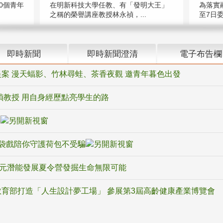
在明新科技大學任教、有「發明大王」
0個青年
為落實
之稱的榮譽講座教授林永禎，...
至7日委
即時新聞
即時新聞澄清
電子布告欄
案 漫天蝠影、竹林尋蛙、茶香夜觀 邀青年暮色出發
禎教授 用自身經歷點亮學生的路
騙
袋戲陪你守護荷包不受騙
多元潛能發展夏令營發掘生命無限可能
育部打造「人生設計夢工場」 參展第3屆高齡健康產業博覽會