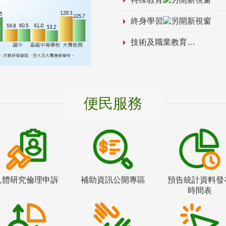
終身學習
技術及職業教育
便民服務
人體研究倫理申訴
補助資訊公開專區
預告統計資料發
時間表