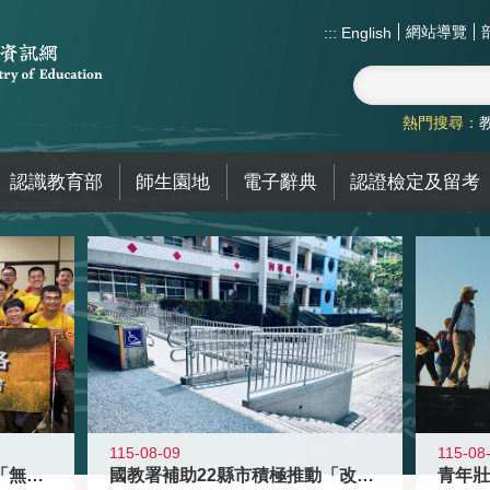
網站導覽
:::
English
熱門搜尋：
認識教育部
師生園地
電子辭典
認證檢定及留考
115-08-09
115-08
青年百億海外圓夢基金計畫「無礙征途
國教署補助22縣市積極推動「改善無