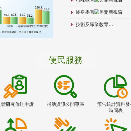
終身學習
技術及職業教育
便民服務
人體研究倫理申訴
補助資訊公開專區
預告統計資料發
時間表