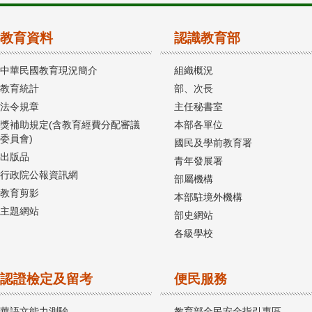
教育資料
認識教育部
中華民國教育現況簡介
組織概況
教育統計
部、次長
法令規章
主任秘書室
獎補助規定(含教育經費分配審議
本部各單位
委員會)
國民及學前教育署
出版品
青年發展署
行政院公報資訊網
部屬機構
教育剪影
本部駐境外機構
主題網站
部史網站
各級學校
認證檢定及留考
便民服務
華語文能力測驗
教育部全民安全指引專區