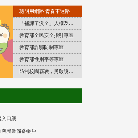
聰明用網路 青春不迷路
「補課了沒？」人權及轉型正義教育專區
教育部全民安全指引專區
教育部詐騙防制專區
教育部性別平等專區
防制校園霸凌，勇敢說出來！
習入口網
育與就業儲蓄帳戶