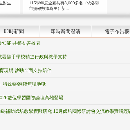
生對生
115學年度全臺共有8,000多名（依各縣
市提報數據為主）新...
即時新聞
即時新聞澄清
電子布告欄
業知能 共築友善校園
教署攜手學校精進行政與教學支持
教育現場 啟動全面支持陪伴
ox」特效藥/翻轉無聊地獄
2026數位學習國際論壇高雄登場
碼補助師培教學實踐研究 10月師培國際研討會交流教學實踐經