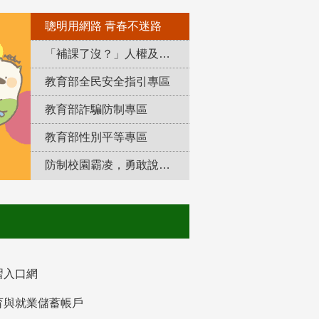
聰明用網路 青春不迷路
「補課了沒？」人權及轉型正義教育專區
教育部全民安全指引專區
教育部詐騙防制專區
教育部性別平等專區
防制校園霸凌，勇敢說出來！
習入口網
育與就業儲蓄帳戶