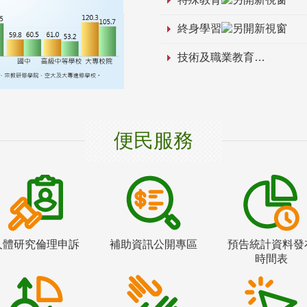
終身學習
技術及職業教育
便民服務
人體研究倫理申訴
補助資訊公開專區
預告統計資料發
時間表