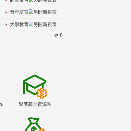
青年培育
大學教育
更多
布
學產基金資源區