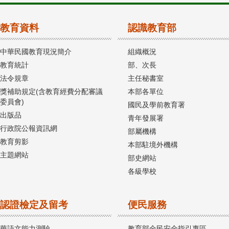
教育資料
認識教育部
中華民國教育現況簡介
組織概況
教育統計
部、次長
法令規章
主任秘書室
獎補助規定(含教育經費分配審議
本部各單位
委員會)
國民及學前教育署
出版品
青年發展署
行政院公報資訊網
部屬機構
教育剪影
本部駐境外機構
主題網站
部史網站
各級學校
認證檢定及留考
便民服務
華語文能力測驗
教育部全民安全指引專區