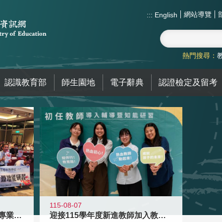
網站導覽
:::
English
熱門搜尋：
認識教育部
師生園地
電子辭典
認證檢定及留考
115-08-07
落實校園霸凌防制教育 強化專業知能
迎接115學年度新進教師加入教育現