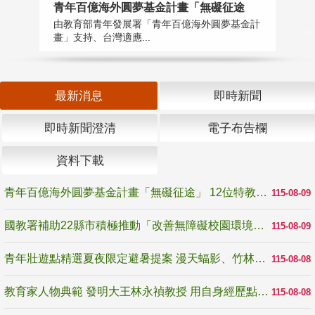
青年百億海外圓夢基金計畫「無礙征途
國
由教育部青年發展署「青年百億海外圓夢基金計
無
畫」支持、台灣適應...
是
最新消息
即時新聞
即時新聞澄清
電子布告欄
資料下載
青年百億海外圓夢基金計畫「無礙征途」 12位特教與弱勢青年勇闖西班牙 跨越感官限制見證生命蛻變
115-08-09
國教署補助22縣市積極推動「改善無障礙校園環境計畫」 打造友善、安全、無礙學習空間
115-08-09
青年壯遊點精選夏夜限定避暑提案 漫天蝠影、竹林尋蛙、茶香夜觀 邀青年暮色出發
115-08-08
教育家人物典範 發明大王林永禎教授 用自身經歷點亮學生的路
115-08-08