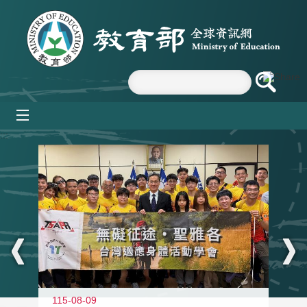
跳到主要內容區塊
mobile_menu
:::
115-08-09
11