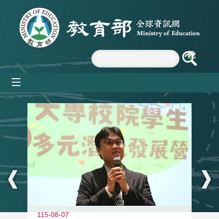
跳到主要內容區塊
mobile_menu
:::
11
115-08-07