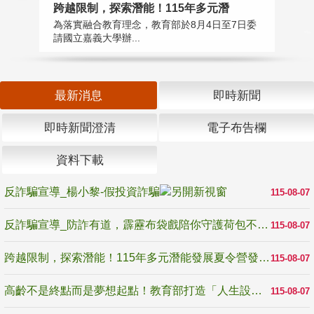
高
跨越限制，探索潛能！115年多元潛
教
為落實融合教育理念，教育部於8月4日至7日委
博
請國立嘉義大學辦...
最新消息
即時新聞
即時新聞澄清
電子布告欄
資料下載
反詐騙宣導_楊小黎-假投資詐騙
115-08-07
反詐騙宣導_防詐有道，霹靂布袋戲陪你守護荷包不受騙
115-08-07
跨越限制，探索潛能！115年多元潛能發展夏令營發掘生命無限可能
115-08-07
高齡不是終點而是夢想起點！教育部打造「人生設計夢工場」 參展第3屆高齡健康產業博覽會
115-08-07