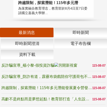
高
跨越限制，探索潛能！115年多元潛
教
為落實融合教育理念，教育部於8月4日至7日委
博
請國立嘉義大學辦...
最新消息
即時新聞
即時新聞澄清
電子布告欄
資料下載
反詐騙宣導_楊小黎-假投資詐騙
115-08-07
反詐騙宣導_防詐有道，霹靂布袋戲陪你守護荷包不受騙
115-08-07
跨越限制，探索潛能！115年多元潛能發展夏令營發掘生命無限可能
115-08-07
高齡不是終點而是夢想起點！教育部打造「人生設計夢工場」 參展第3屆高齡健康產業博覽會
115-08-07