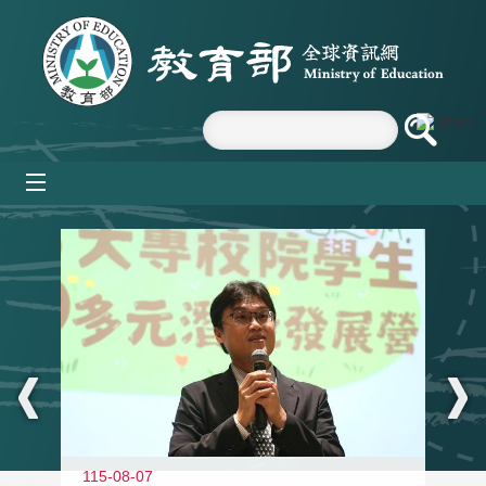
跳到主要內容區塊
mobile_menu
:::
11
115-08-07