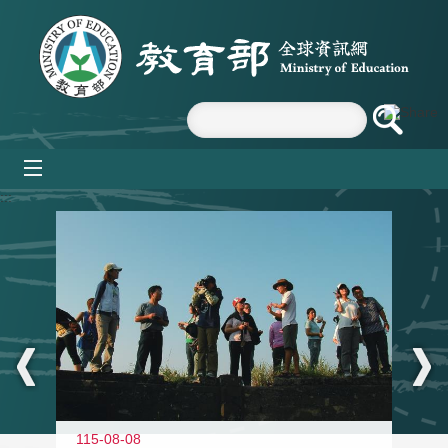
跳到主要內容區塊
mobile_menu
:::
11
115-08-08