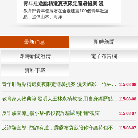
教
青年壯遊點精選夏夜限定避暑提案 漫
在
教育部青年發展署在全臺建置100個青年壯遊
譽
點，提供山林、海洋...
最新消息
即時新聞
即時新聞澄清
電子布告欄
資料下載
青年壯遊點精選夏夜限定避暑提案 漫天蝠影、竹林尋蛙、茶香夜觀 邀青年暮色出發
115-08-08
教育家人物典範 發明大王林永禎教授 用自身經歷點亮學生的路
115-08-08
反詐騙宣導_楊小黎-假投資詐騙
115-08-07
反詐騙宣導_防詐有道，霹靂布袋戲陪你守護荷包不受騙
115-08-07